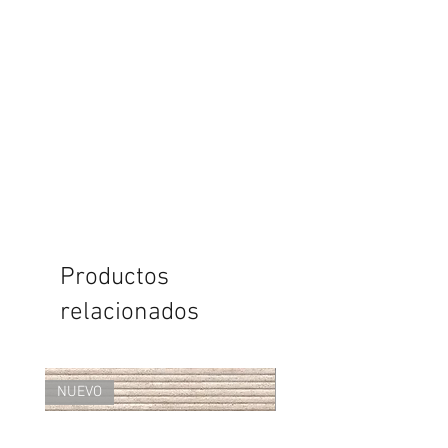
Productos
relacionados
NUEVO
NUEVO