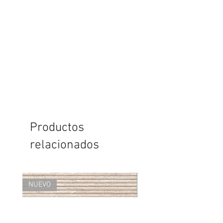
Productos
relacionados
NUEVO
NUEVO