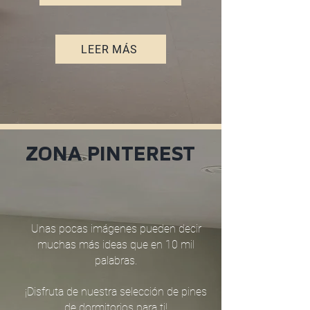
LEER MÁS
ZONA PINTEREST
Unas pocas imágenes pueden decir
muchas más ideas que en 10 mil
palabras.
¡Disfruta de nuestra selección de pines
de dormitorios para ti!