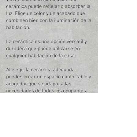
cerámica puede reflejar o absorber la
luz. Elige un color y un acabado que
combinen bien con la iluminación de la
habitación.
La cerámica es una opción versátil y
duradera que puede utilizarse en
cualquier habitación de la casa.
Al elegir la cerámica adecuada,
puedes crear un espacio confortable y
acogedor que se adapte a las
necesidades de todos los ocupantes.