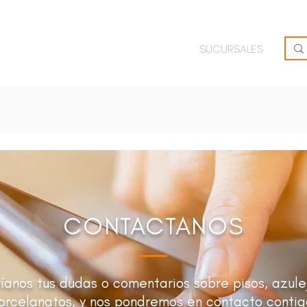
O
OFERTAS
INSPIRATE
BRIEF
SUCURSALES
CONTACTANOS
íanos tus dudas o comentarios sobre pisos, azule
orcelanatos, y nos pondremos en contacto contig