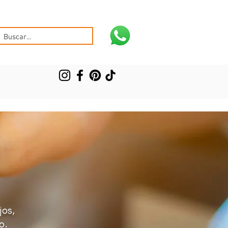
jos,
o.