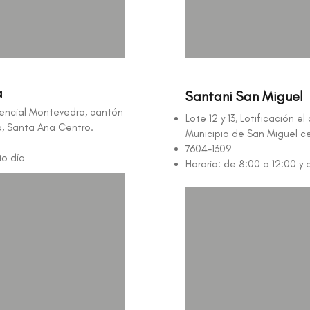
a
Santani San Miguel
encial Montevedra, cantón
Lote 12 y 13, Lotificación e
io, Santa Ana Centro.
Municipio de San Miguel c
7604-1309
io día
Horario: de 8:00 a 12:00 y 