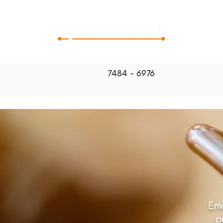
CATALOG
7484 - 6976
Env
p