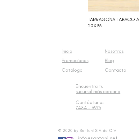
50X50
59.6X150
TARRAGONA TABACO ANT
31.6X90
20X93
22X90
30X30
20X93
20X120
Inicio
Nosotros
44.3X44.3
Promociones
Blog
60x60
Catálogo
Contacto
15X90
57X57
20X61
Encuentra tu
sucursal
más cercana
30X60
30X90
Contáctanos
45X45
7484 - 6976
61X61
20X60
33.4X44.7
© 2020 by Santani S.A de C.V
33.4X33.4
info@santani.net