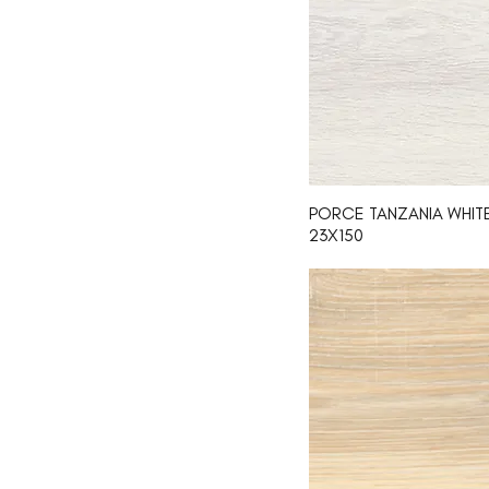
29.8X30.1
31x39
20X31
30.6x30.6
20.5X66.5
33.3X100
20x20
60.8X60.8
36X50
PORCE TANZANIA WHITE
23X150
25X50
62X93
25X75
60X60
45X120
25X40
20.5X61.5
59.6X59.6
29X49.5
25X33.4
31.6X31.6