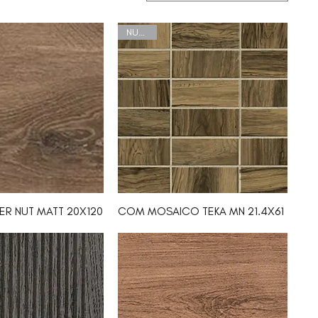
NUEVO
R NUT MATT 20X120
COM MOSAICO TEKA MN 21.4X61