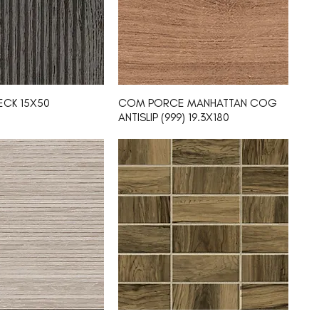
CK 15X50
COM PORCE MANHATTAN COG
ANTISLIP (999) 19.3X180