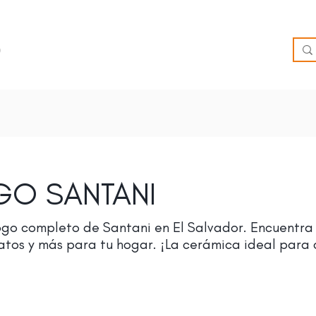
O
OFERTAS
INSPIRATE
BRIEF
SUCURSALES
GO SANTANI
go completo de Santani en El Salvador. Encuentra l
atos y más para tu hogar. ¡La cerámica ideal para