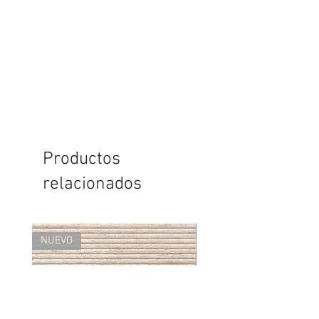
Productos
relacionados
NUEVO
NUEVO