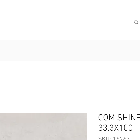
O
OFERTAS
INSPIRATE
BRIEF
SUCURSALES
COM SHINE
33.3X100
SKU: 16263