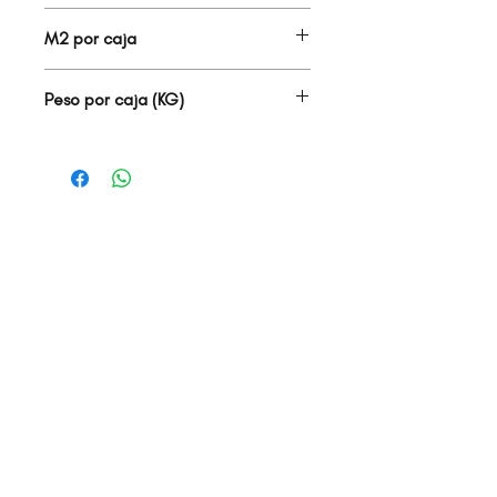
3.00
M2 por caja
1.62
Peso por caja (KG)
28.80