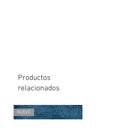
Productos
relacionados
NUEVO
NUEVO