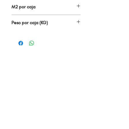
34.00
M2 por caja
1.02
Peso por caja (KG)
12.80