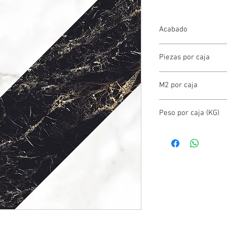
Acabado
BRILLANTE
Piezas por caja
7.00
M2 por caja
1.42
Peso por caja (KG)
25.60