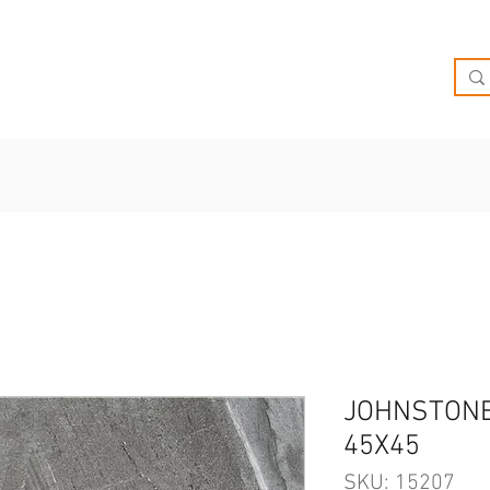
O
OFERTAS
INSPIRATE
BRIEF
SUCURSALES
JOHNSTONE
45X45
SKU: 15207