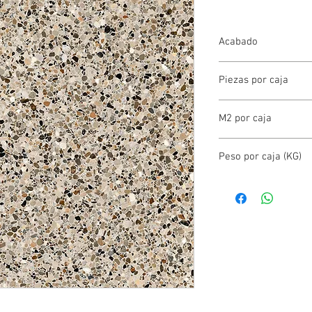
Acabado
BRILLANTE
Piezas por caja
7.00
M2 por caja
1.42
Peso por caja (KG)
21.00