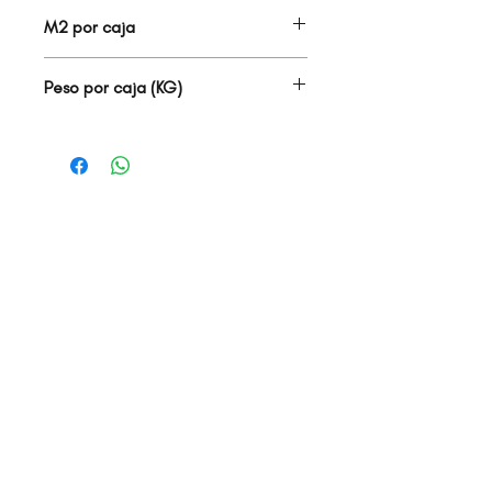
63.00
M2 por caja
0.93
Peso por caja (KG)
14.25