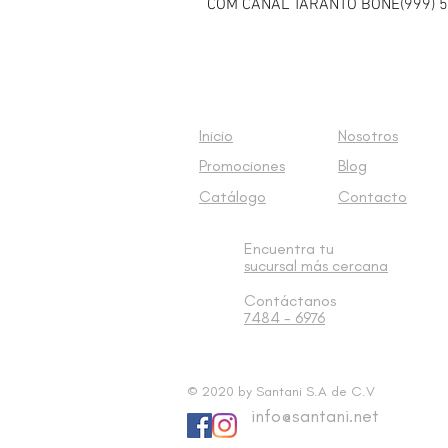
COM CANAL TARANTO BONE(999) 5
Inicio
Nosotros
Promociones
Blog
Catálogo
Contacto
Encuentra tu
sucursal
más cercana
Contáctanos
7484 - 6976
© 2020 by Santani S.A de C.V
info@santani.net