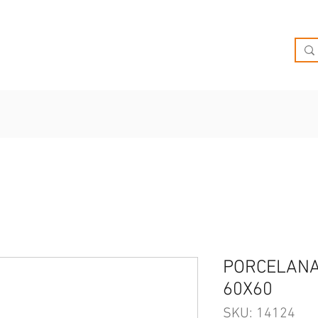
O
OFERTAS
INSPIRATE
BRIEF
SUCURSALES
PORCELANA
60X60
SKU: 14124