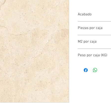
Acabado
PORCELANATO ESMAL
Piezas por caja
3.00
M2 por caja
1.92
Peso por caja (KG)
38.00