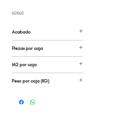
60X60
Acabado
PORCELANATO MATE
Piezas por caja
5.00
M2 por caja
1.80
Peso por caja (KG)
30.15