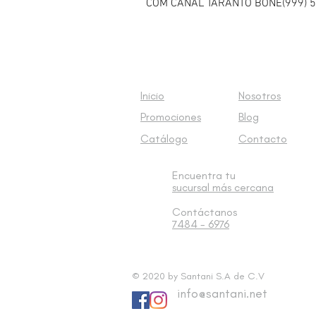
COM CANAL TARANTO BONE(999) 5
Inicio
Nosotros
Promociones
Blog
Catálogo
Contacto
Encuentra tu
sucursal
más cercana
Contáctanos
7484 - 6976
© 2020 by Santani S.A de C.V
info@santani.net