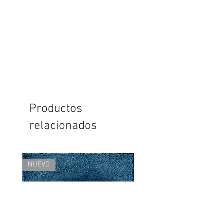
Productos
relacionados
NUEVO
NUEVO