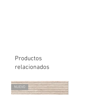
Productos
relacionados
NUEVO
NUEVO