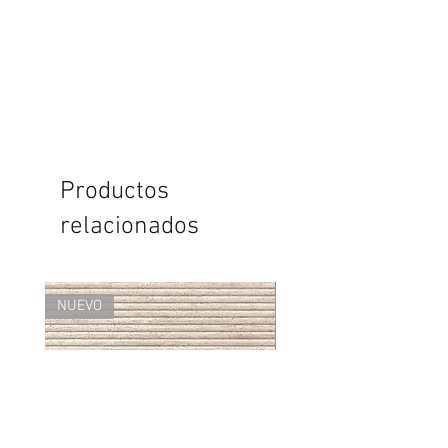
Productos
relacionados
NUEVO
NUEVO