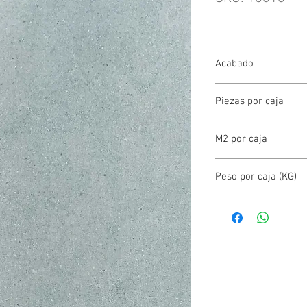
Acabado
PORCELANATO MATE
Piezas por caja
2.00
M2 por caja
1.44
Peso por caja (KG)
32.00