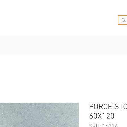
O
OFERTAS
INSPIRATE
BRIEF
SUCURSALES
PORCE ST
60X120
SKU: 16316