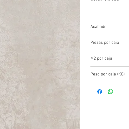
Acabado
BRILLANTE
Piezas por caja
15.00
M2 por caja
1.66
Peso por caja (KG)
19.00