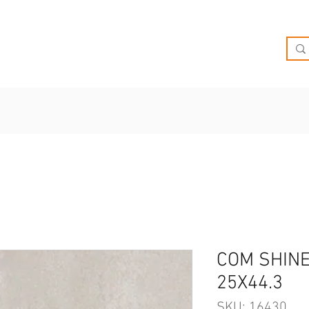
O
OFERTAS
INSPIRATE
BRIEF
SUCURSALES
COM SHINE
25X44.3
SKU: 16430