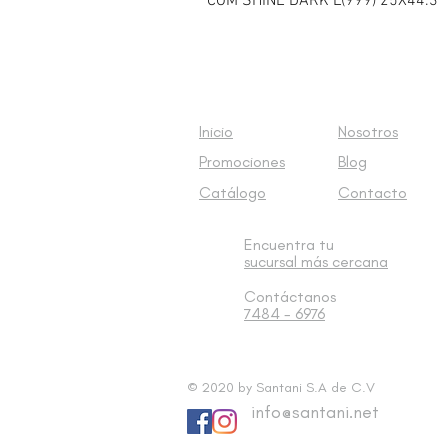
COM SHINE DARK L(999) 25X44.3
Inicio
Nosotros
Promociones
Blog
Catálogo
Contacto
Encuentra tu
sucursal
más cercana
Contáctanos
7484 - 6976
© 2020 by Santani S.A de C.V
info@santani.net