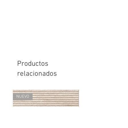
Productos
relacionados
NUEVO
NUEVO