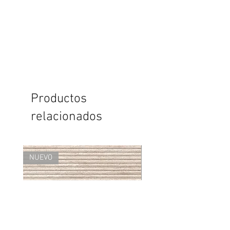
Productos
relacionados
NUEVO
NUEVO