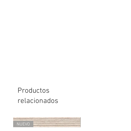
Productos
relacionados
NUEVO
NUEVO