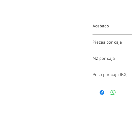
Acabado
PORCELANATO ESMAL
Piezas por caja
4.00
M2 por caja
1.44
Peso por caja (KG)
28.00