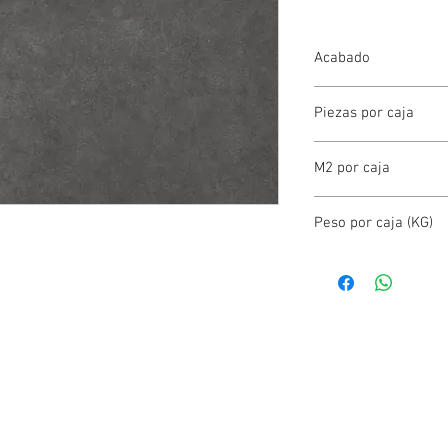
Acabado
SATINADO
Piezas por caja
3.00
M2 por caja
1.90
Peso por caja (KG)
35.00