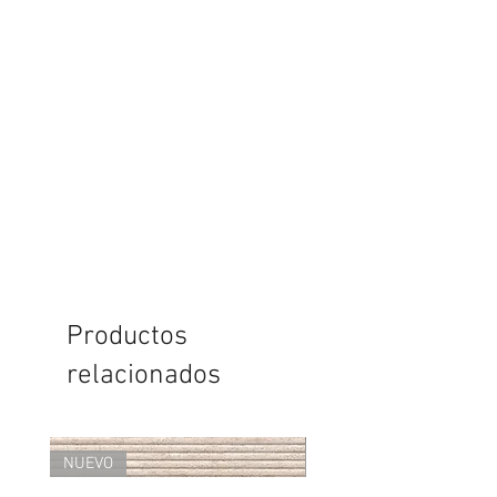
Productos
relacionados
NUEVO
NUEVO