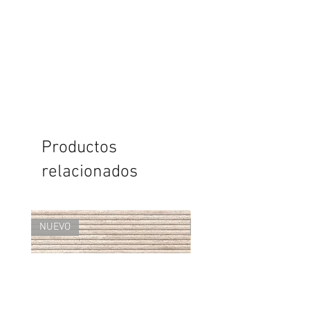
Productos
relacionados
NUEVO
NUEVO