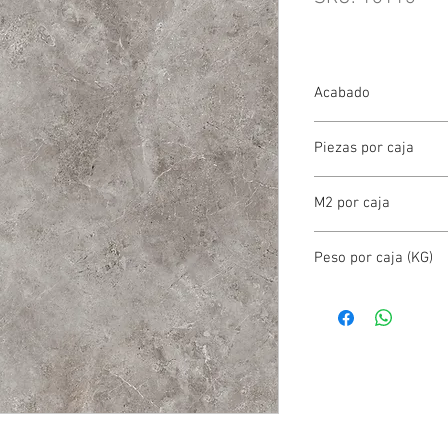
Acabado
PORCELANATO MATE
Piezas por caja
1.00
M2 por caja
1.44
Peso por caja (KG)
28.30