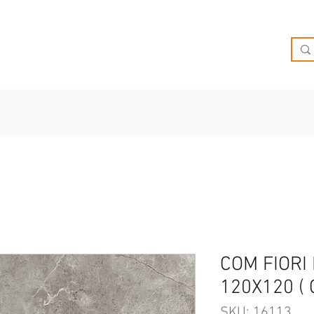
O
OFERTAS
INSPIRATE
BRIEF
SUCURSALES
COM FIORI 
120X120 ( 
SKU: 16113