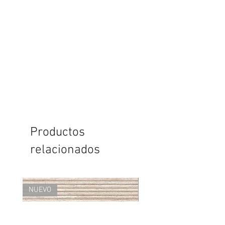
Productos
relacionados
NUEVO
NUEVO