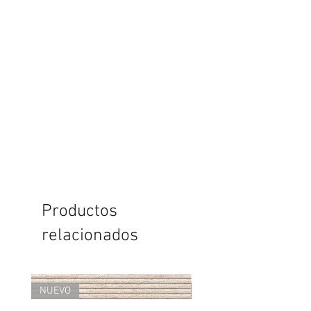
Productos
relacionados
NUEVO
NUEVO