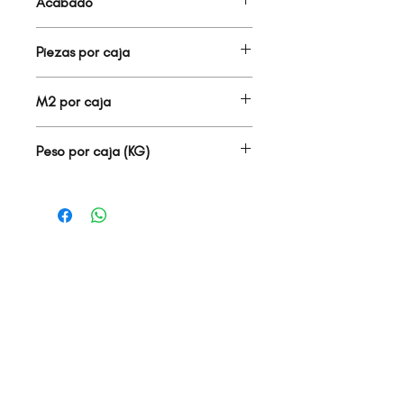
Acabado
PORCELANATO ESMALTADO PULIDO
Piezas por caja
2.00
M2 por caja
1.44
Peso por caja (KG)
32.00