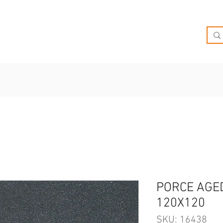
O
OFERTAS
INSPIRATE
BRIEF
SUCURSALES
PORCE AGED
120X120
SKU: 16438