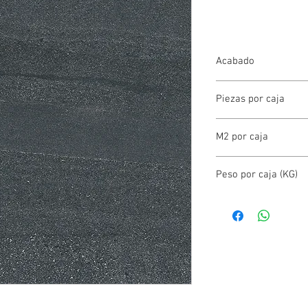
Acabado
PORCELANATO MAT
Piezas por caja
2.00
M2 por caja
2.88
Peso por caja (KG)
52.00