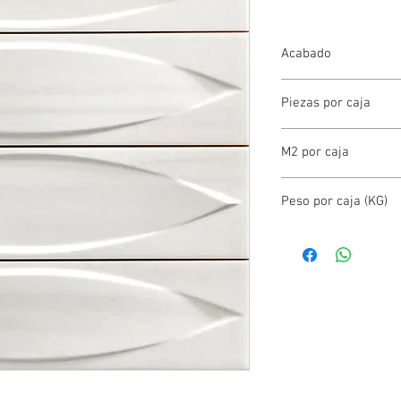
Acabado
MATE
Piezas por caja
8.00
M2 por caja
0.89
Peso por caja (KG)
18.00