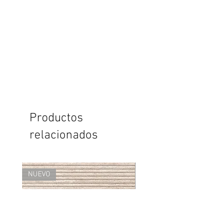
Productos
relacionados
NUEVO
NUEVO