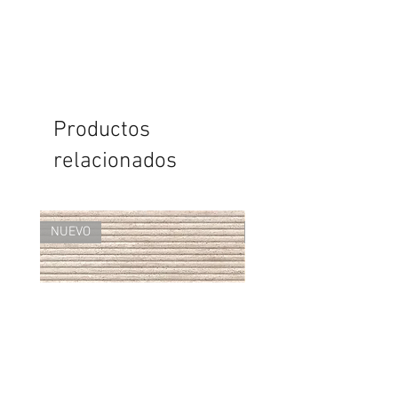
Productos
relacionados
NUEVO
NUEVO