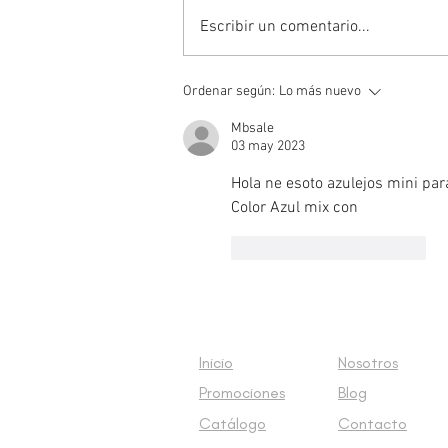
Escribir un comentario...
Luce tu piscina con cerámica
Ordenar según:
Lo más nuevo
Mbsale
03 may 2023
Hola ne esoto azulejos mini par
Color Azul mix con 
Me gusta
Reaccionar
Inicio
Nosotros
Promociones
Blog
Catálogo
Contacto