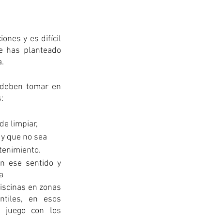
nes y es difícil 
 has planteado 
. 
deben tomar en 
: 
de limpiar, 
 y que no sea 
enimiento. 
n ese sentido y 
a 
iscinas en zonas 
tiles, en esos 
 juego con los 