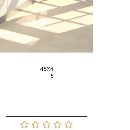
45X4
5