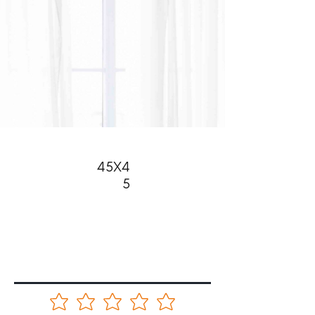
45X4
5