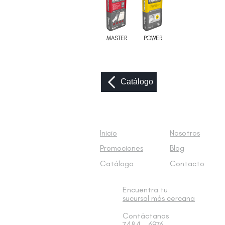
MASTER
POWER
Catálogo
Inicio
Nosotros
Promociones
Blog
Catálogo
Contacto
Encuentra tu
sucursal
más cercana
Contáctanos
7484 - 6976