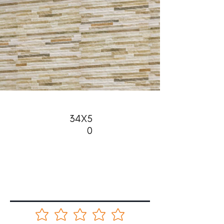
34X5
0