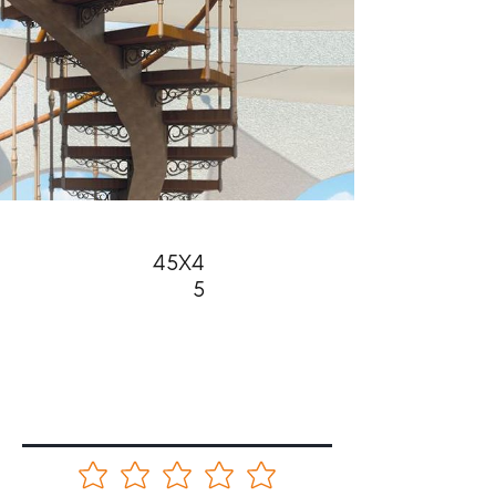
45X4
5