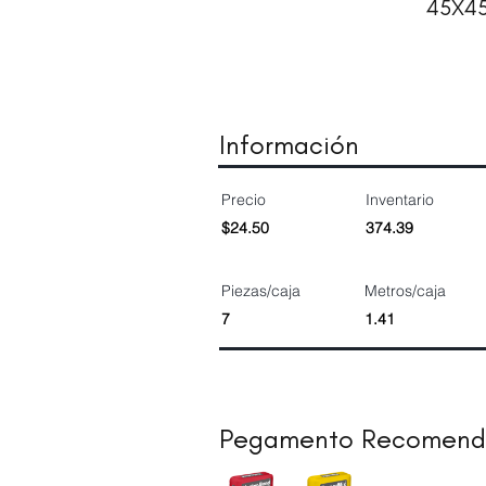
45X4
Información
Precio
Inventario
$24.50
374.39
Piezas/caja
Metros/caja
7
1.41
Pegamento Recomen