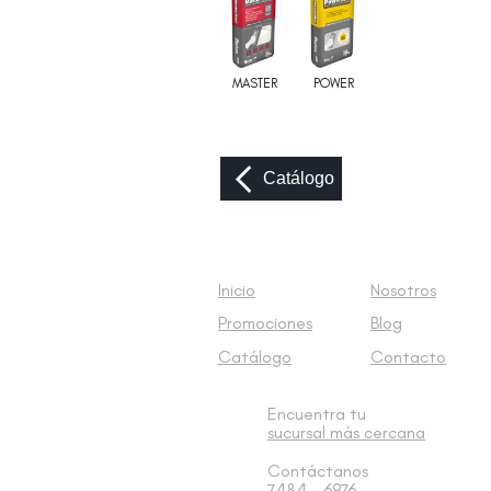
MASTER
POWER
Catálogo
Inicio
Nosotros
Promociones
Blog
Catálogo
Contacto
Encuentra tu
sucursal
más cercana
Contáctanos
7484 - 6976