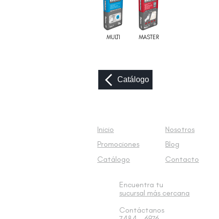
MULTI
MASTER
Catálogo
Inicio
Nosotros
Promociones
Blog
Catálogo
Contacto
Encuentra tu
sucursal
más cercana
Contáctanos
7484 - 6976