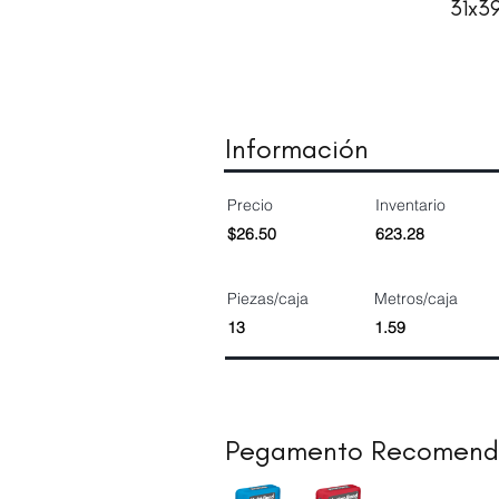
31x3
Información
Precio
Inventario
$26.50
623.28
Piezas/caja
Metros/caja
13
1.59
Pegamento Recomen