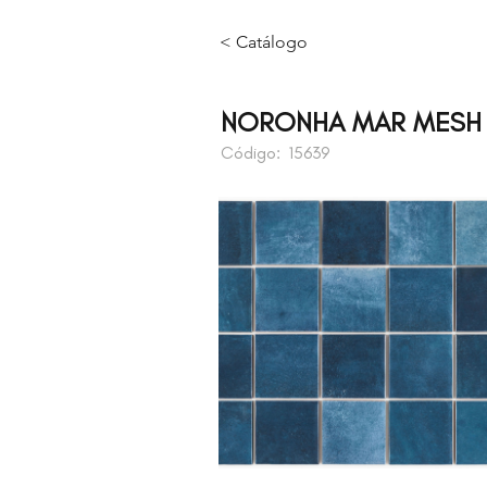
< Catálogo
NORONHA MAR MESH B
Código:
15639