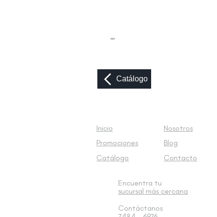
,,,
Catálogo
Inicio
Nosotros
Promociones
Blog
Catálogo
Contacto
Encuentra tu
sucursal
más cercana
Contáctanos
7484 - 6976