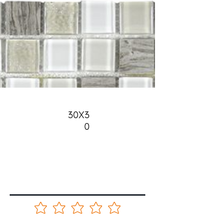
30X3
0