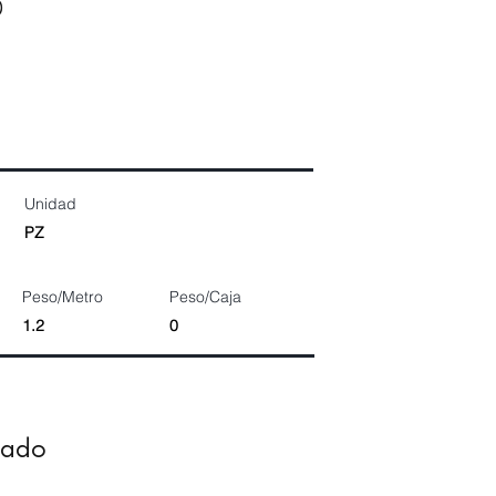
0
Unidad
PZ
Peso/Metro
Peso/Caja
1.2
0
dado