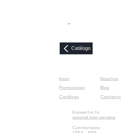
,,,
Catálogo
Inicio
Nosotros
Promociones
Blog
Catálogo
Contacto
Encuentra tu
sucursal
más cercana
Contáctanos
7484 - 6976