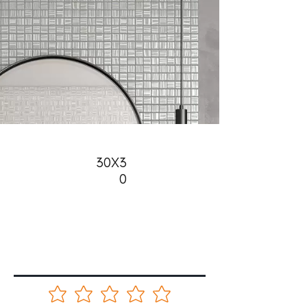
30X3
0